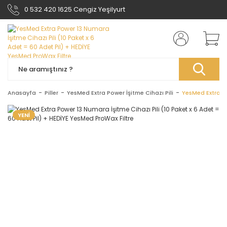
0 532 420 1625 Cengiz Yeşilyurt
Anasayfa
Piller
YesMed Extra Power İşitme Cihazı Pili
YesMed Extra Po
YENİ