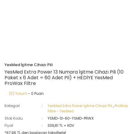
YesMed İşitme Cihazı Pili
YesMed Extra Power 13 Numara İşitme Cihazı Pili (10
Paket x 6 Adet = 60 Adet Pil) + HEDİYE YesMed
ProWax Filtre
(0) Yorum
- 0 Puan
Kategori
YesMed Extra Power İşitme Cihazı Pili
,
ProWax
Filtre - YesMed
Stok Kodu
YSMD-13-60-YSMD-PRWX
Fiyat
339,81 TL + KDV
*67,96 TL den başlayan taksitlerle!