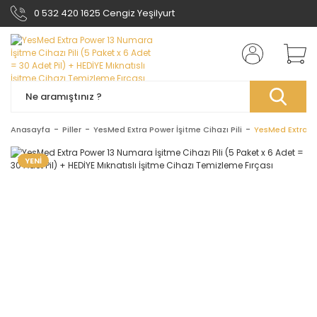
0 532 420 1625 Cengiz Yeşilyurt
Anasayfa
Piller
YesMed Extra Power İşitme Cihazı Pili
YesMed Extra Po
YENİ