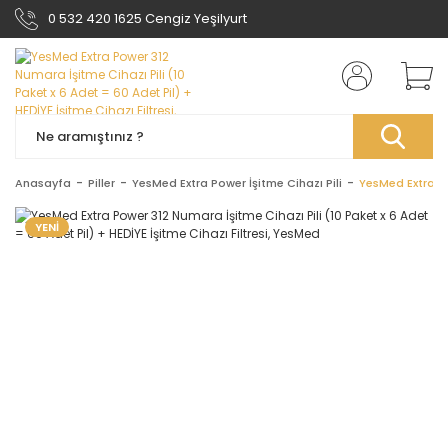
0 532 420 1625 Cengiz Yeşilyurt
Anasayfa
Piller
YesMed Extra Power İşitme Cihazı Pili
YesMed Extra Po
YENİ