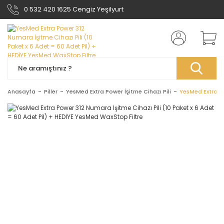
0 532 420 1625 Cengiz Yeşilyurt
Anasayfa
Piller
YesMed Extra Power İşitme Cihazı Pili
YesMed Extra Po