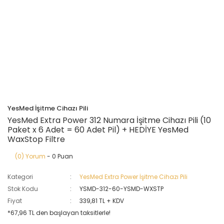
YesMed İşitme Cihazı Pili
YesMed Extra Power 312 Numara İşitme Cihazı Pili (10
Paket x 6 Adet = 60 Adet Pil) + HEDİYE YesMed
WaxStop Filtre
(0) Yorum
- 0 Puan
Kategori
YesMed Extra Power İşitme Cihazı Pili
Stok Kodu
YSMD-312-60-YSMD-WXSTP
Fiyat
339,81 TL + KDV
*67,96 TL den başlayan taksitlerle!