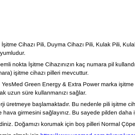
şitme Cihazı Pili, Duyma Cihazı Pili, Kulak Pili, Kula
uyumludur.
önemli nokta İşitme Cihazınızın kaç numara pil kullan
) işitme cihazı pilleri mevcuttur.
 YesMed Green Energy & Extra Power marka işitme cihazı
ak uzun süre kullanmanızı sağlar.
erji üretmeye başlamaktadır. Bu nedenle pili işitme c
ine hava girmesini sağlayınız. Bu sayede pilden daha i
z. Doğamızı korumak için boş pilleri Normal Çöpe atm