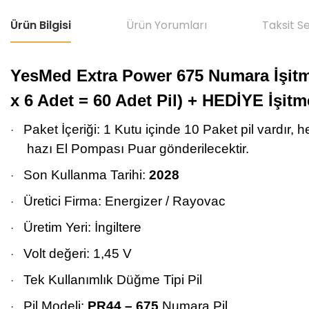
Ürün Bilgisi
Ürün Yorumları
Taksit S
YesMed Extra Power 675 Numara İşitme C
x 6 Adet = 60 Adet Pil) + HEDİYE İşit
Paket İçeriği: 1 Kutu içinde 10 Paket pil vardır, h
·
hazı El Pompası Puar gönderilecektir.
Son Kullanma Tarihi:
2028
·
Üretici Firma: Energizer / Rayovac
·
Üretim Yeri: İngiltere
·
Volt değeri: 1,45 V
·
Tek Kullanımlık Düğme Tipi Pil
·
Pil Modeli:
PR44 – 675
Numara Pil
·