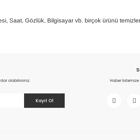
, Saat, Gözlük, Bilgisayar vb. birçok ürünü temizleme
da yetersiz gördüğünüz noktaları öneri formunu kullanarak tarafımıza il
Bu ürüne ilk yorumu siz yapın!
S
Yorum Yaz
r olabilirsiniz.
Haber listemize
Kayıt Ol