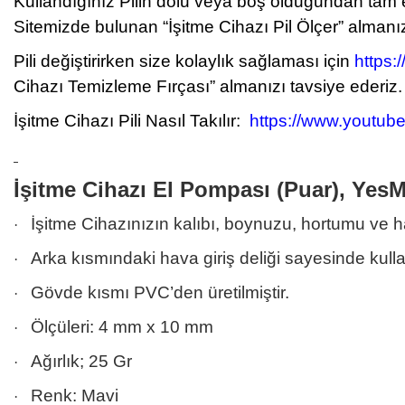
Kullandığınız Pilin dolu veya boş olduğundan tam
Sitemizde bulunan “İşitme Cihazı Pil Ölçer” almanız
Pili değiştirirken size kolaylık sağlaması için
https:
Cihazı Temizleme Fırçası” almanızı tavsiye ederiz.
İşitme Cihazı Pili Nasıl Takılır:
https://www.youtu
İşitme Cihazı El Pompası (Puar), Yes
İşitme Cihazınızın kalıbı, boynuzu, hortumu ve ha
·
Arka kısmındaki hava giriş deliği sayesinde kulla
·
Gövde kısmı PVC’den üretilmiştir.
·
Ölçüleri: 4 mm x 10 mm
·
Ağırlık; 25 Gr
·
Renk: Mavi
·