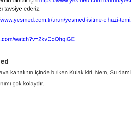
 emin olmak için
https://www.yesmed.com.tr/urun/yesm
ı tavsiye ederiz.
//www.yesmed.com.tr/urun/yesmed-isitme-cihazi-temiz
be.com/watch?v=2kvCbOhqiGE
Med
va kanalının içinde biriken Kulak kiri, Nem, Su damla
nımı çok kolaydır.