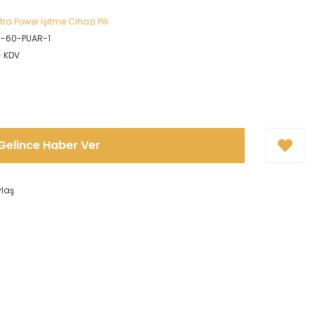
ra Power İşitme Cihazı Pili
-60-PUAR-1
+ KDV
Gelince Haber Ver
ylaş