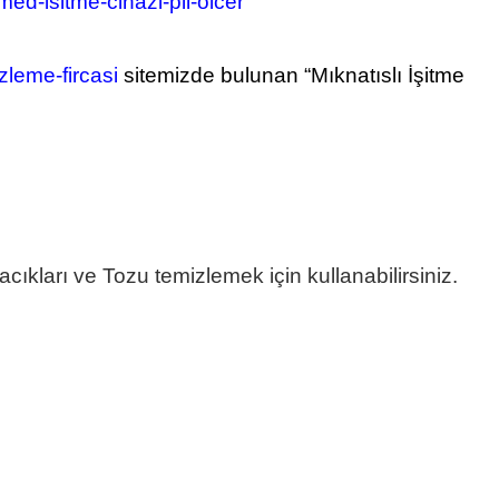
ed-isitme-cihazi-pil-olcer
leme-fircasi
sitemizde bulunan “Mıknatıslı İşitme
cıkları ve Tozu temizlemek için kullanabilirsiniz.