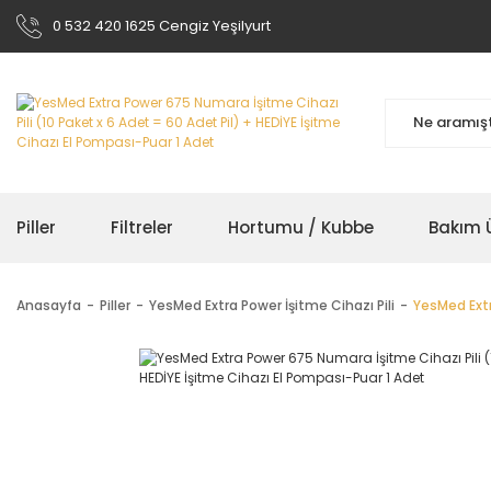
0 532 420 1625 Cengiz Yeşilyurt
Piller
Filtreler
Hortumu / Kubbe
Bakım Ü
Anasayfa
Piller
YesMed Extra Power İşitme Cihazı Pili
YesMed Extr