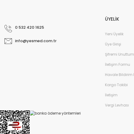
ÜYELİK
0 532 420 1625
Yeni Üyelik
info@yesmed.com.tr
Üye Girişi
Şifremi Unuttum
İletişim Formu
Havale Bildirim
Kargo Takibi
İletişim
Vergi Levhası