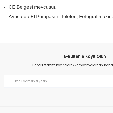
CE Belgesi mevcuttur.
·
Ayrıca bu El Pompasını Telefon, Fotoğraf makinesi
·
Bu ürünün fiyat bilgisi, resim, ürün açıklamalarında ve diğer konular
Görüş ve önerileriniz için teşekkür ederiz.
E-Bülten'e Kayıt Olun
Ürün resmi kalitesiz, bozuk veya görüntülenemiyor.
Ürün açıklamasında eksik bilgiler bulunuyor.
Haber listemize kayıt olarak kampanyalardan, haberda
Ürün bilgilerinde hatalar bulunuyor.
Ürün fiyatı diğer sitelerden daha pahalı.
Bu ürüne benzer farklı alternatifler olmalı.