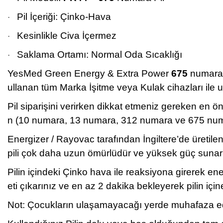
Pil İçeriği: Çinko-Hava
·
Kesinlikle Civa İçermez
·
Saklama Ortamı: Normal Oda Sıcaklığı
·
YesMed Green Energy & Extra Power
675
numara İ
ullanan tüm Marka İşitme veya Kulak cihazları ile 
Pil siparişini verirken dikkat etmeniz gereken en 
n (10 numara, 13 numara, 312 numara ve 675 numara
Energizer / Rayovac tarafından İngiltere’de üretilen
pili çok daha uzun ömürlüdür ve yüksek güç sunar
Pilin içindeki Çinko hava ile reaksiyona girerek en
eti çıkarınız ve en az 2 dakika bekleyerek pilin iç
Not: Çocukların ulaşamayacağı yerde muhafaza edini