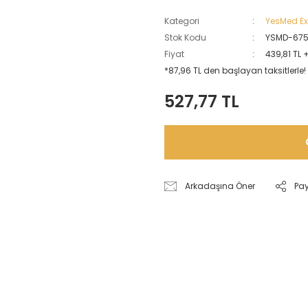
Kategori
YesMed Ext
Stok Kodu
YSMD-675
Fiyat
439,81 TL 
*87,96 TL den başlayan taksitlerle!
527,77 TL
Arkadaşına Öner
Pa