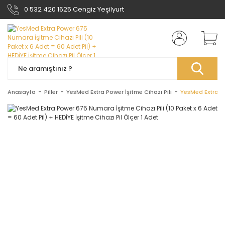
0 532 420 1625 Cengiz Yeşilyurt
Anasayfa
Piller
YesMed Extra Power İşitme Cihazı Pili
YesMed Extra Po