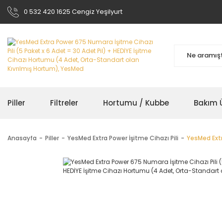
0 532 420 1625 Cengiz Yeşilyurt
Piller
Filtreler
Hortumu / Kubbe
Bakım Ü
Anasayfa
Piller
YesMed Extra Power İşitme Cihazı Pili
YesMed Extr