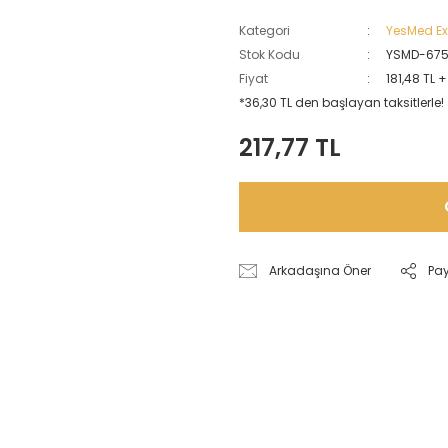
Kategori
YesMed Ext
Stok Kodu
YSMD-67
Fiyat
181,48 TL 
*36,30 TL den başlayan taksitlerle!
217,77 TL
Arkadaşına Öner
Pa