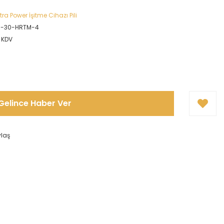
ra Power İşitme Cihazı Pili
5-30-HRTM-4
+ KDV
Gelince Haber Ver
ylaş