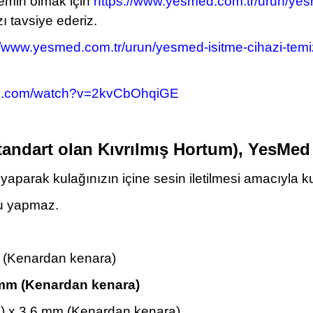
 emin olmak için
https://www.yesmed.com.tr/urun/yesm
ı tavsiye ederiz.
//www.yesmed.com.tr/urun/yesmed-isitme-cihazi-temiz
be.com/watch?v=2kvCbOhqiGE
tandart olan Kıvrılmış Hortum), YesMed
yaparak kulağınızın içine sesin iletilmesi amacıyla kul
ku yapmaz.
mm (Kenardan kenara)
2 mm (Kenardan kenara)
şluk) x 3,6 mm (Kenardan kenara)