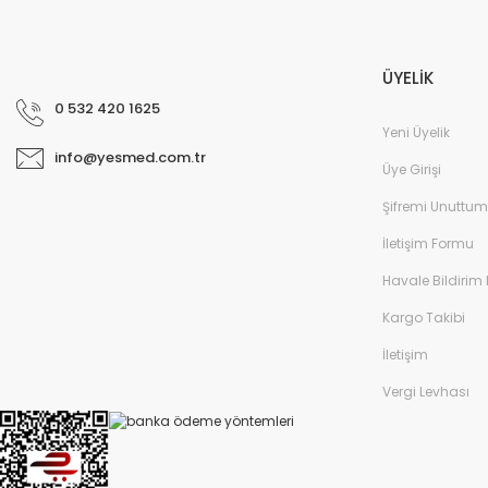
ÜYELİK
0 532 420 1625
Yeni Üyelik
info@yesmed.com.tr
Üye Girişi
Şifremi Unuttum
İletişim Formu
Havale Bildirim
Kargo Takibi
İletişim
Vergi Levhası