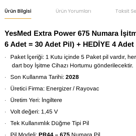
Ürün Bilgisi
Ürün Yorumları
Taksit S
YesMed Extra Power 675 Numara İşitme C
6 Adet = 30 Adet Pil) + HEDİYE 4 Adet
Paket İçeriği: 1 Kutu içinde 5 Paket pil vardır, h
·
dart boy İşitme Cihazı Hortumu gönderilecektir.
Son Kullanma Tarihi:
2028
·
Üretici Firma: Energizer / Rayovac
·
Üretim Yeri: İngiltere
·
Volt değeri: 1,45 V
·
Tek Kullanımlık Düğme Tipi Pil
·
Pil Modeli:
PR44 – 675
Numara Pil
·