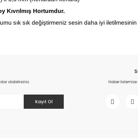
oy Kıvrılmış Hortumdur.
umu sık sık değiştirmeniz sesin daha iyi iletilmesin
da yetersiz gördüğünüz noktaları öneri formunu kullanarak tarafımıza il
Bu ürüne ilk yorumu siz yapın!
S
Yorum Yaz
r olabilirsiniz.
Haber listemize
Kayıt Ol