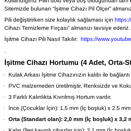
Kullandığınız Pilin dolu veya boş olduğundan tam
Sitemizde bulunan “İşitme Cihazı Pil Ölçer” almanız
Pili değiştirirken size kolaylık sağlaması için
https:
Cihazı Temizleme Fırçası” almanızı tavsiye ederiz.
İşitme Cihazı Pili Nasıl Takılır:
https://www.youtu
İşitme Cihazı Hortumu (4 Adet, Orta-S
Kulak Arkası İşitme Cihazınızın kalıbı ile bağlantı 
·
PVC malzemeden üretilmiştir, Renksizdir ve Ko
·
3 Farklı Kalınlıkta Kıvrılmış Hortum vardır.
·
İnce (Çocuklar İçin): 1,5 mm (İç boşluk) x 2,5 
·
Orta (Standart olan): 2,0 mm (İç boşluk) x 3,
·
Kalın (İleri kayıplı cihazlar için): 2,1 mm (İç bo
·