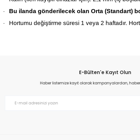
Bu ilanda gönderilecek olan Orta (Standart) b
·
Hortumu değiştirme süresi 1 veya 2 haftadır. Hort
·
Bu ürünün fiyat bilgisi, resim, ürün açıklamalarında ve diğer konular
Görüş ve önerileriniz için teşekkür ederiz.
E-Bülten'e Kayıt Olun
Ürün resmi kalitesiz, bozuk veya görüntülenemiyor.
Ürün açıklamasında eksik bilgiler bulunuyor.
Haber listemize kayıt olarak kampanyalardan, haberda
Ürün bilgilerinde hatalar bulunuyor.
Ürün fiyatı diğer sitelerden daha pahalı.
Bu ürüne benzer farklı alternatifler olmalı.