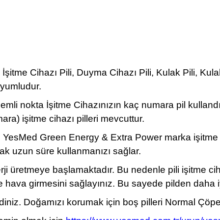
şitme Cihazı Pili, Duyma Cihazı Pili, Kulak Pili, Kula
uyumludur.
önemli nokta İşitme Cihazınızın kaç numara pil kullan
) işitme cihazı pilleri mevcuttur.
 YesMed Green Energy & Extra Power marka işitme cihazı
ak uzun süre kullanmanızı sağlar.
erji üretmeye başlamaktadır. Bu nedenle pili işitme c
ine hava girmesini sağlayınız. Bu sayede pilden daha i
z. Doğamızı korumak için boş pilleri Normal Çöpe atm