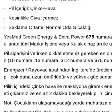
Pil İçeriği: Çinko-Hava
·
Kesinlikle Civa İçermez
·
Saklama Ortamı: Normal Oda Sıcaklığı
·
YesMed Green Energy & Extra Power
675
numara İ
ullanan tüm Marka İşitme veya Kulak cihazları ile 
Pil siparişini verirken dikkat etmeniz gereken en 
n (10 numara, 13 numara, 312 numara ve 675 numara
Energizer / Rayovac tarafından İngiltere’de üretilen
pili çok daha uzun ömürlüdür ve yüksek güç sunar
Pilin içindeki Çinko hava ile reaksiyona girerek en
eti çıkarınız ve en az 2 dakika bekleyerek pilin iç
Not: Çocukların ulaşamayacağı yerde muhafaza edini