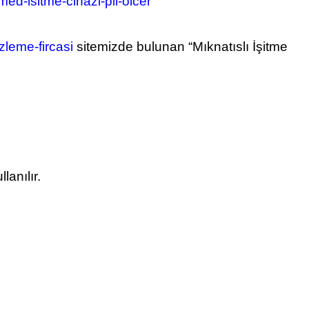
ed-isitme-cihazi-pil-olcer
leme-fircasi
sitemizde bulunan “Mıknatıslı İşitme
lanılır.