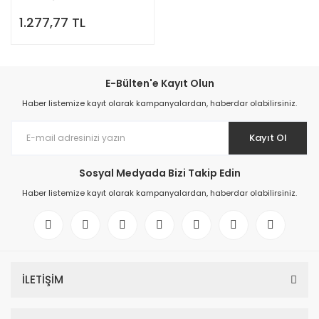
Kulak izi alma macunu,
1.277,77 TL
Kulak Kalıp silikonu, YesMed -
E-Bülten'e Kayıt Olun
Haber listemize kayıt olarak kampanyalardan, haberdar olabilirsiniz.
Kayıt Ol
Sosyal Medyada Bizi Takip Edin
Haber listemize kayıt olarak kampanyalardan, haberdar olabilirsiniz.
İLETİŞİM