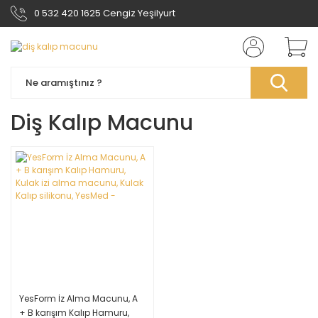
0 532 420 1625 Cengiz Yeşilyurt
Diş Kalıp Macunu
YesForm İz Alma Macunu, A
+ B karışım Kalıp Hamuru,