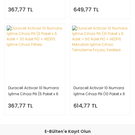
Adet = 30 Adet Pil) + HEDİYE
Adet = 60 Adet Pil) + HEDİYE
367,77 TL
649,77 TL
İşitme Cihazı Çubuk Filtre
İşitme Cihazı Çubuk Filtre
Duracell Activair 10 Numara
Duracell Activair 10 Numara
İşitme Cihazı Pili (5 Paket x 6
İşitme Cihazı Pili (10 Paket x 6
Adet = 30 Adet Pil) + HEDİYE
Adet = 60 Adet Pil) + HEDİYE
367,77 TL
614,77 TL
İşitme Cihazı Filtresi
Mıknatıslı İşitme Cihazı
Temizleme Fırçası, YesMed
E-Bülten'e Kayıt Olun