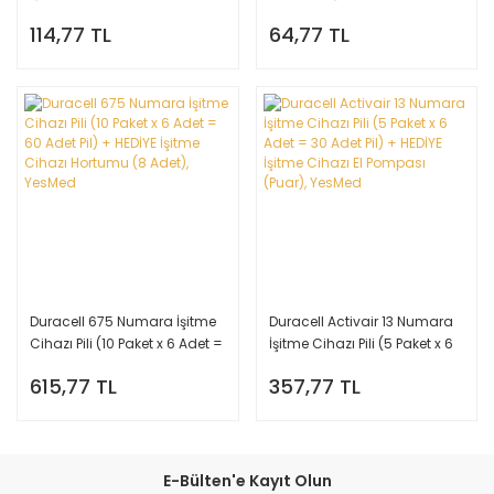
Adet Pil) + HEDİYE YesMed
Paket = 6 Adet Pil)
114,77 TL
64,77 TL
WaxStop Filtre
Duracell 675 Numara İşitme
Duracell Activair 13 Numara
Cihazı Pili (10 Paket x 6 Adet =
İşitme Cihazı Pili (5 Paket x 6
60 Adet Pil) + HEDİYE İşitme
Adet = 30 Adet Pil) + HEDİYE
615,77 TL
357,77 TL
Cihazı Hortumu (8 Adet),
İşitme Cihazı El Pompası
YesMed
(Puar), YesMed
E-Bülten'e Kayıt Olun