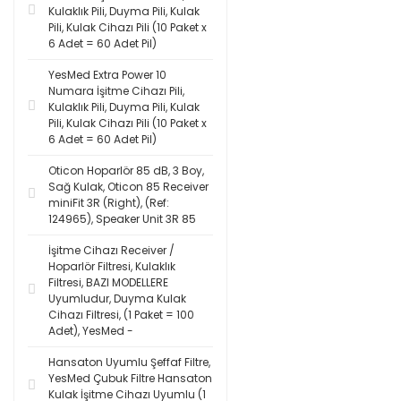
Kulaklık Pili, Duyma Pili, Kulak
Pili, Kulak Cihazı Pili (10 Paket x
6 Adet = 60 Adet Pil)
YesMed Extra Power 10
Numara İşitme Cihazı Pili,
Kulaklık Pili, Duyma Pili, Kulak
Pili, Kulak Cihazı Pili (10 Paket x
6 Adet = 60 Adet Pil)
Oticon Hoparlör 85 dB, 3 Boy,
Sağ Kulak, Oticon 85 Receiver
miniFit 3R (Right), (Ref:
124965), Speaker Unit 3R 85
İşitme Cihazı Receiver /
Hoparlör Filtresi, Kulaklık
Filtresi, BAZI MODELLERE
Uyumludur, Duyma Kulak
Cihazı Filtresi, (1 Paket = 100
Adet), YesMed -
Hansaton Uyumlu Şeffaf Filtre,
YesMed Çubuk Filtre Hansaton
Kulak İşitme Cihazı Uyumlu (1