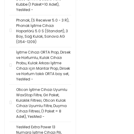
Kubbe (1 Paket=10 Adet),
YesMed -
Phonak, (S Receiver 5.0 - 3 R),
Phonak İşitme Cihazı
Hoparlörü 5.0 S (Standart), 3
Boy, Sağ Kulak, Sonova AG
(054-1209)
İşitme Cihazı ORTA Prop, Dirsek
ve Hortumlu, Kulak Cihazı
Probu, Kulak Arkası İşitme
Cihazı için Mantar Prop, Dirsek
ve Hortum takılı ORTA boy set,
YesMed -
Oticon İşitme Cihazı Uyumlu
WaxStop Filtre, Gri Paket,
Kulaklık Filtresi, Oticon Kulak
Cihazı Uyumlu Filtre, Duyma
Cihazı Filtresi, (1 Paket = 8
Adet), YesMed -
YesMed Extra Power 13
Numara İşitme Cihazı Pili,