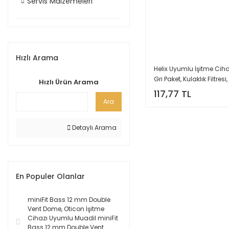
Servis Malzemeleri
Hızlı Arama
Helix Uyumlu İşitme Cihazı
Gri Paket, Kulaklık Filtresi,
Hızlı Ürün Arama
Kulak Cihazı Filtresi, (1 P
117,77 TL
Adet), YesMed -
Ara
Detaylı Arama
En Populer Olanlar
miniFit Bass 12 mm Double
Vent Dome, Oticon İşitme
Cihazı Uyumlu Muadil miniFit
Bass 12 mm Double Vent