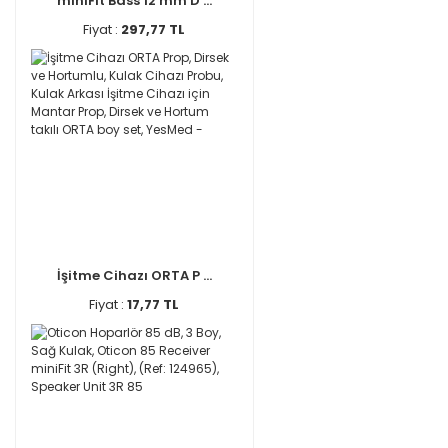
miniFit Bass 12 mm D ...
Fiyat :
297,77 TL
İşitme Cihazı ORTA P ...
Fiyat :
17,77 TL