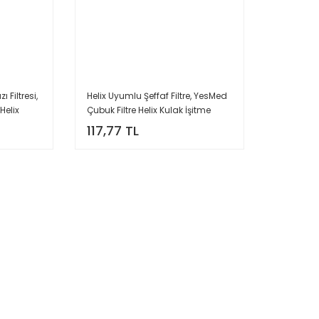
 Filtresi,
Helix Uyumlu Şeffaf Filtre, YesMed
 Helix
Çubuk Filtre Helix Kulak İşitme
aket = 8
Cihazı Uyumlu (1 Paket=8 Adet)
117,77 TL