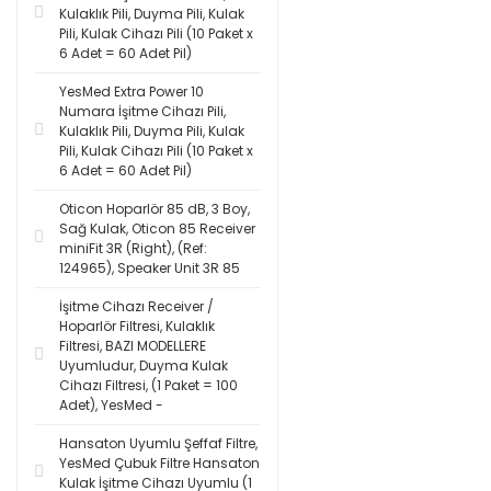
Kulaklık Pili, Duyma Pili, Kulak
Pili, Kulak Cihazı Pili (10 Paket x
6 Adet = 60 Adet Pil)
YesMed Extra Power 10
Numara İşitme Cihazı Pili,
Kulaklık Pili, Duyma Pili, Kulak
Pili, Kulak Cihazı Pili (10 Paket x
6 Adet = 60 Adet Pil)
Oticon Hoparlör 85 dB, 3 Boy,
Sağ Kulak, Oticon 85 Receiver
miniFit 3R (Right), (Ref:
124965), Speaker Unit 3R 85
İşitme Cihazı Receiver /
Hoparlör Filtresi, Kulaklık
Filtresi, BAZI MODELLERE
Uyumludur, Duyma Kulak
Cihazı Filtresi, (1 Paket = 100
Adet), YesMed -
Hansaton Uyumlu Şeffaf Filtre,
YesMed Çubuk Filtre Hansaton
Kulak İşitme Cihazı Uyumlu (1