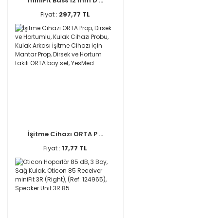
miniFit Bass 12 mm D ...
Fiyat :
297,77 TL
İşitme Cihazı ORTA P ...
Fiyat :
17,77 TL