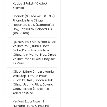
Kubbe (1 Paket=10 Adet),
YesMed -
Phonak, (S Receiver 5.0 - 3 R),
Phonak İşitme Cihazı
Hoparlörü 5.0 S (Standart), 3
Boy, Sağ Kulak, Sonova AG
(054-1209)
İşitme Cihazı ORTA Prop, Dirsek
ve Hortumlu, Kulak Cihazı
Probu, Kulak Arkası İşitme
Cihazı için Mantar Prop, Dirsek
ve Hortum takılı ORTA boy set,
YesMed -
Oticon İşitme Cihazı Uyumlu
WaxStop Filtre, Gri Paket,
Kulaklık Filtresi, Oticon Kulak
Cihazı Uyumlu Filtre, Duyma
Cihazı Filtresi, (1 Paket = 8
Adet), YesMed -
YesMed Extra Power 13
Numara İşitme Cihazı Pili,