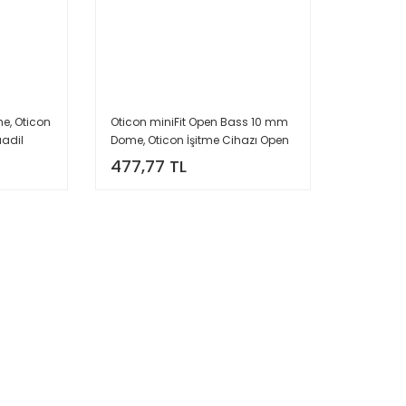
e, Oticon
Oticon miniFit Open Bass 10 mm
uadil
Dome, Oticon İşitme Cihazı Open
e (1
Bass Dom/Kubbe (1 Paket=10
477,77 TL
-
Adet)