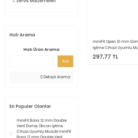
Servis Malzemeleri
Hızlı Arama
miniFit Open 10 mm Dom
İşitme Cihazı Uyumlu M
Hızlı Ürün Arama
miniFit Open 10 mm Kubb
297,77 TL
Paket=10 Adet), YesMed 
Ara
Detaylı Arama
En Populer Olanlar
miniFit Bass 12 mm Double
Vent Dome, Oticon İşitme
Cihazı Uyumlu Muadil miniFit
Bass 12 mm Double Vent