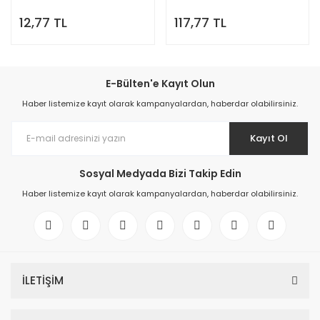
Standart olan Kıvrılmış
12,77 TL
117,77 TL
Hortum), YesMed
E-Bülten'e Kayıt Olun
Haber listemize kayıt olarak kampanyalardan, haberdar olabilirsiniz.
Kayıt Ol
Sosyal Medyada Bizi Takip Edin
Haber listemize kayıt olarak kampanyalardan, haberdar olabilirsiniz.
İLETİŞİM