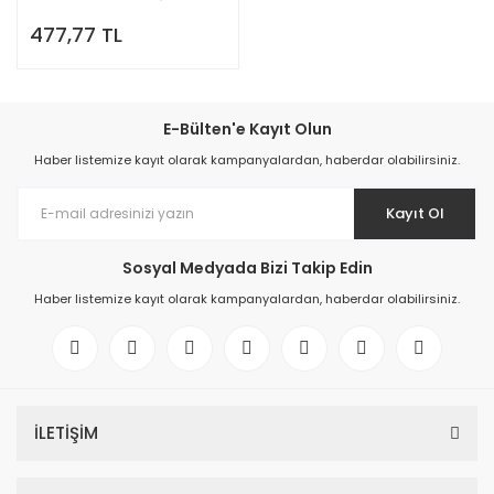
Cihazı Open Bass
477,77 TL
Dom/Kubbe (1 Paket=10 Adet)
E-Bülten'e Kayıt Olun
Haber listemize kayıt olarak kampanyalardan, haberdar olabilirsiniz.
Kayıt Ol
Sosyal Medyada Bizi Takip Edin
Haber listemize kayıt olarak kampanyalardan, haberdar olabilirsiniz.
İLETİŞİM