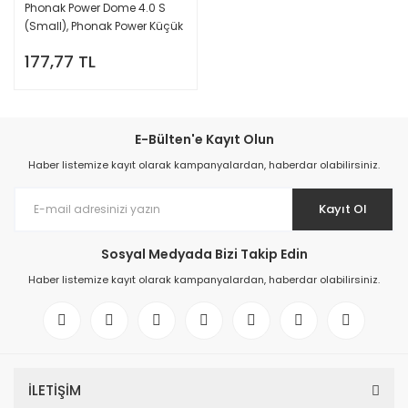
Phonak Power Dome 4.0 S
(Small), Phonak Power Küçük
Boy Dome/Kubbe (1 Paket=10
177,77 TL
Adet) (REF:054-0820)
E-Bülten'e Kayıt Olun
Haber listemize kayıt olarak kampanyalardan, haberdar olabilirsiniz.
Kayıt Ol
Sosyal Medyada Bizi Takip Edin
Haber listemize kayıt olarak kampanyalardan, haberdar olabilirsiniz.
İLETİŞİM