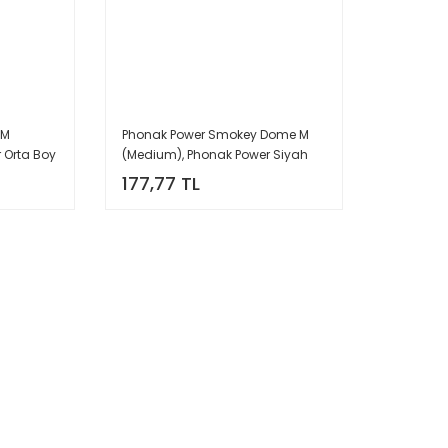
 M
Phonak Power Smokey Dome M
 Orta Boy
(Medium), Phonak Power Siyah
 Adet)
Orta Boy Dome/Kubbe (1 Paket=10
177,77 TL
Adet) (REF:054-1994)