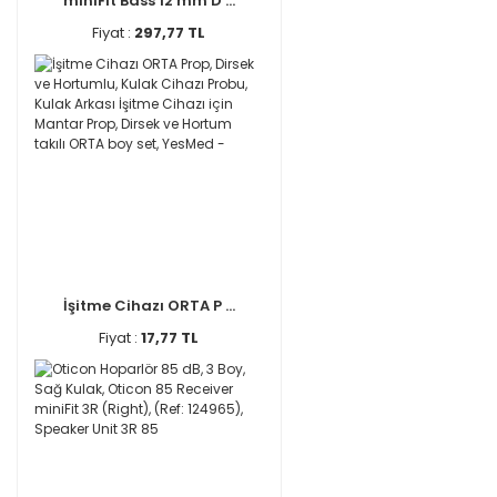
miniFit Bass 12 mm D ...
Fiyat :
297,77 TL
İşitme Cihazı ORTA P ...
Fiyat :
17,77 TL