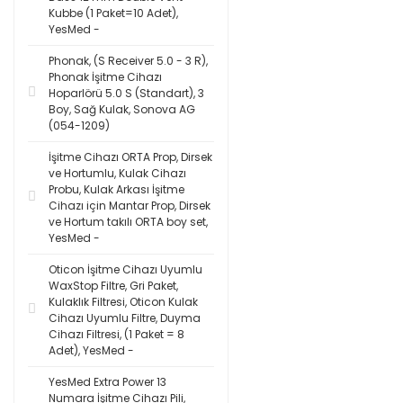
Kubbe (1 Paket=10 Adet),
YesMed -
Phonak, (S Receiver 5.0 - 3 R),
Phonak İşitme Cihazı
Hoparlörü 5.0 S (Standart), 3
Boy, Sağ Kulak, Sonova AG
(054-1209)
İşitme Cihazı ORTA Prop, Dirsek
ve Hortumlu, Kulak Cihazı
Probu, Kulak Arkası İşitme
Cihazı için Mantar Prop, Dirsek
ve Hortum takılı ORTA boy set,
YesMed -
Oticon İşitme Cihazı Uyumlu
WaxStop Filtre, Gri Paket,
Kulaklık Filtresi, Oticon Kulak
Cihazı Uyumlu Filtre, Duyma
Cihazı Filtresi, (1 Paket = 8
Adet), YesMed -
YesMed Extra Power 13
Numara İşitme Cihazı Pili,