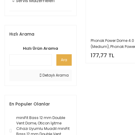
Servis Malzemeleri
Hızlı Arama
Phonak Power Dome 4.0
(Medium), Phonak Power
Hızlı Ürün Arama
Dome/Kubbe (1 Paket=10
177,77 TL
(REF:054-0821)
Ara
Detaylı Arama
En Populer Olanlar
miniFit Bass 12 mm Double
Vent Dome, Oticon İşitme
Cihazı Uyumlu Muadil miniFit
Bass 12 mm Double Vent