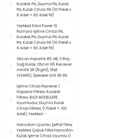
Kulaklık Pili, Duyma Pili, Kulak
Pili, Kulak Cihazı Pili (10 Paket x
6 Adet = 60 Adet Pil)
YesMed Extra Power 10
Numara İşitme Cihazı Pili,
Kulaklık Pili, Duyma Pili, Kulak
Pili, Kulak Cihazı Pili (10 Paket x
6 Adet = 60 Adet Pil)
Oticon Hoparlör 85 dB, 3 Boy,
Sağ Kulak, Oticon 85 Receiver
miniFit 3R (Right), (Ref:
124965), Speaker Unit 3R 85
İşitme Cihazı Receiver /
Hoparlör Filtresi, Kulaklık
Filtresi, BAZI MODELLERE
Uyumludur, Duyma Kulak
Cihazı Filtresi, (1 Paket = 100
Adet), YesMed -
Hansaton Uyumlu Şeffaf Filtre,
YesMed Çubuk Filtre Hansaton
Kulak İşitme Cihazı Uyumlu (1