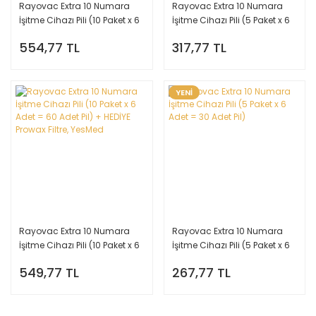
Rayovac Extra 10 Numara
Rayovac Extra 10 Numara
İşitme Cihazı Pili (10 Paket x 6
İşitme Cihazı Pili (5 Paket x 6
Adet = 60 Adet Pil) + HEDİYE
Adet = 30 Adet Pil) + HEDİYE
554,77 TL
317,77 TL
İşitme Cihazı Pil Ölçer,
Prowax Filtre, YesMed
YesMed
YENİ
Rayovac Extra 10 Numara
Rayovac Extra 10 Numara
İşitme Cihazı Pili (10 Paket x 6
İşitme Cihazı Pili (5 Paket x 6
Adet = 60 Adet Pil) + HEDİYE
Adet = 30 Adet Pil)
549,77 TL
267,77 TL
Prowax Filtre, YesMed