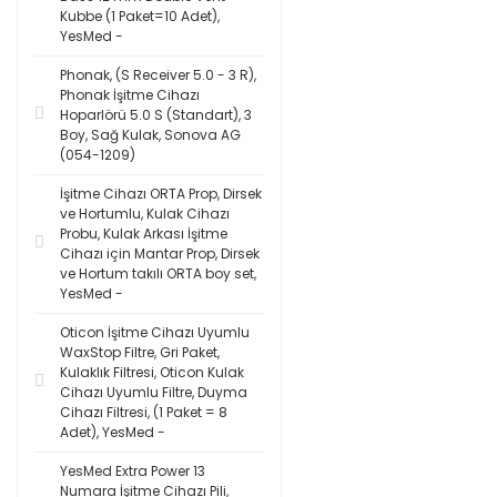
Kubbe (1 Paket=10 Adet),
YesMed -
Phonak, (S Receiver 5.0 - 3 R),
Phonak İşitme Cihazı
Hoparlörü 5.0 S (Standart), 3
Boy, Sağ Kulak, Sonova AG
(054-1209)
İşitme Cihazı ORTA Prop, Dirsek
ve Hortumlu, Kulak Cihazı
Probu, Kulak Arkası İşitme
Cihazı için Mantar Prop, Dirsek
ve Hortum takılı ORTA boy set,
YesMed -
Oticon İşitme Cihazı Uyumlu
WaxStop Filtre, Gri Paket,
Kulaklık Filtresi, Oticon Kulak
Cihazı Uyumlu Filtre, Duyma
Cihazı Filtresi, (1 Paket = 8
Adet), YesMed -
YesMed Extra Power 13
Numara İşitme Cihazı Pili,