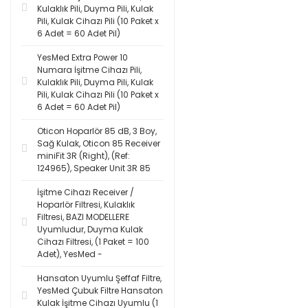
Kulaklık Pili, Duyma Pili, Kulak
Pili, Kulak Cihazı Pili (10 Paket x
6 Adet = 60 Adet Pil)
YesMed Extra Power 10
Numara İşitme Cihazı Pili,
Kulaklık Pili, Duyma Pili, Kulak
Pili, Kulak Cihazı Pili (10 Paket x
6 Adet = 60 Adet Pil)
Oticon Hoparlör 85 dB, 3 Boy,
Sağ Kulak, Oticon 85 Receiver
miniFit 3R (Right), (Ref:
124965), Speaker Unit 3R 85
İşitme Cihazı Receiver /
Hoparlör Filtresi, Kulaklık
Filtresi, BAZI MODELLERE
Uyumludur, Duyma Kulak
Cihazı Filtresi, (1 Paket = 100
Adet), YesMed -
Hansaton Uyumlu Şeffaf Filtre,
YesMed Çubuk Filtre Hansaton
Kulak İşitme Cihazı Uyumlu (1