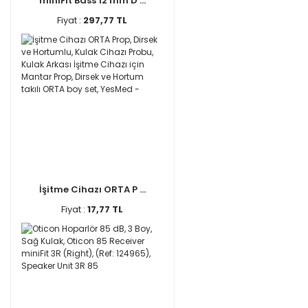
miniFit Bass 12 mm D ...
Fiyat :
297,77 TL
İşitme Cihazı ORTA P ...
Fiyat :
17,77 TL