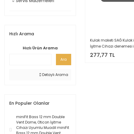
Servis Malzemeleri
Hızlı Arama
Kulak maketi SAĞ Kulak i
İşitme Cihazı denemesi 
Hızlı Ürün Arama
Silikon Kulak maketi, Bej
277,77 TL
Gerçek Kulak Ölçüsünde
Ara
YesMed -
Detaylı Arama
En Populer Olanlar
miniFit Bass 12 mm Double
Vent Dome, Oticon İşitme
Cihazı Uyumlu Muadil miniFit
Bass 12 mm Double Vent