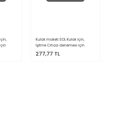
çin,
Kulak maketi SOL Kulak için,
için
İşitme Cihazı denemesi için
 Ten rengi
Silikon Kulak maketi, Bej Ten rengi
277,77 TL
 Maket,
Gerçek Kulak Ölçüsünde Maket,
YesMed -