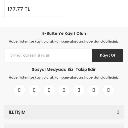
Filtre, Unitron Kulak Cihazı
177,77 TL
CeruShield Filtre, (V2.0 098-
0445), 8 Adetlik Paket
E-Bülten'e Kayıt Olun
Haber listemize kayıt olarak kampanyalardan, haberdar olabilirsiniz.
Kayıt Ol
Sosyal Medyada Bizi Takip Edin
Haber listemize kayıt olarak kampanyalardan, haberdar olabilirsiniz.
İLETİŞİM