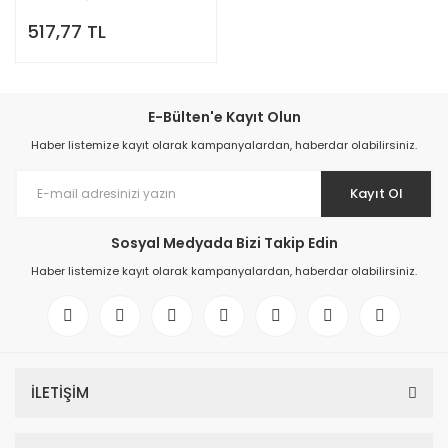
Kulaklık Pili, Duyma Pili, Kulak
517,77 TL
Pili, Kulak Cihazı Pili (10 Paket x
6 Adet = 60 Adet Pil)
E-Bülten'e Kayıt Olun
Haber listemize kayıt olarak kampanyalardan, haberdar olabilirsiniz.
Kayıt Ol
Sosyal Medyada Bizi Takip Edin
Haber listemize kayıt olarak kampanyalardan, haberdar olabilirsiniz.
İLETİŞİM