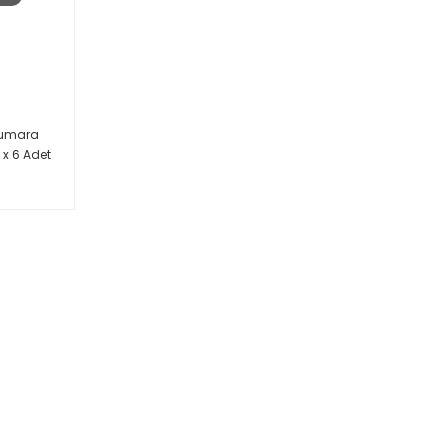
Numara
t x 6 Adet
şitme
1 Adet