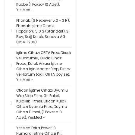
Kubbe (1 Paket=10 Adet),
YesMed -
Phonak, (S Receiver 5.0 - 3 R),
Phonak İşitme Cihazı
Hoparlörü 5.0 S (Standart), 3
Boy, Sağ Kulak, Sonova AG
(054-1209)
İşitme Cihazı ORTA Prop, Dirsek
ve Hortumlu, Kulak Cihazı
Probu, Kulak Arkası İşitme
Cihazı için Mantar Prop, Dirsek
ve Hortum takılı ORTA boy set,
YesMed -
Oticon İşitme Cihazı Uyumlu
WaxStop Filtre, Gri Paket,
Kulaklık Filtresi, Oticon Kulak
Cihazı Uyumlu Filtre, Duyma
Cihazı Filtresi, (1 Paket = 8
Adet), YesMed -
YesMed Extra Power 13
Numara İşitme Cihazı Pili,