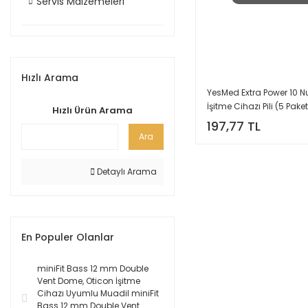
Servis Malzemeleri
Hızlı Arama
YesMed Extra Power 10 
İşitme Cihazı Pili (5 Pake
Hızlı Ürün Arama
= 30 Adet Pil) + HEDİYE İ
197,77 TL
Cihazı Nem Alıcı Tablet 
Ara
Detaylı Arama
En Populer Olanlar
miniFit Bass 12 mm Double
Vent Dome, Oticon İşitme
Cihazı Uyumlu Muadil miniFit
Bass 12 mm Double Vent