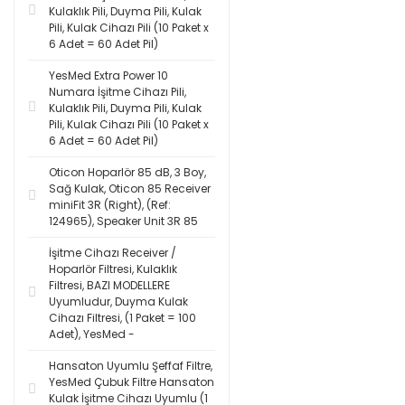
Kulaklık Pili, Duyma Pili, Kulak
Pili, Kulak Cihazı Pili (10 Paket x
6 Adet = 60 Adet Pil)
YesMed Extra Power 10
Numara İşitme Cihazı Pili,
Kulaklık Pili, Duyma Pili, Kulak
Pili, Kulak Cihazı Pili (10 Paket x
6 Adet = 60 Adet Pil)
Oticon Hoparlör 85 dB, 3 Boy,
Sağ Kulak, Oticon 85 Receiver
miniFit 3R (Right), (Ref:
124965), Speaker Unit 3R 85
İşitme Cihazı Receiver /
Hoparlör Filtresi, Kulaklık
Filtresi, BAZI MODELLERE
Uyumludur, Duyma Kulak
Cihazı Filtresi, (1 Paket = 100
Adet), YesMed -
Hansaton Uyumlu Şeffaf Filtre,
YesMed Çubuk Filtre Hansaton
Kulak İşitme Cihazı Uyumlu (1