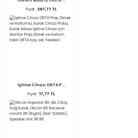
miniFit Bass 12 mm D ...
Fiyat :
297,77 TL
İşitme Cihazı ORTA P ...
Fiyat :
17,77 TL