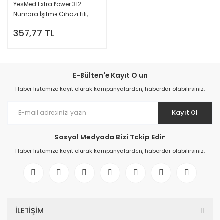
YesMed Extra Power 312
Numara İşitme Cihazı Pili,
Kulaklık Pili, Duyma Pili, Kulak
357,77 TL
Pili, Kulak Cihazı Pili (10 Paket x
6 Adet = 60 Adet Pil)
E-Bülten'e Kayıt Olun
Haber listemize kayıt olarak kampanyalardan, haberdar olabilirsiniz.
Kayıt Ol
Sosyal Medyada Bizi Takip Edin
Haber listemize kayıt olarak kampanyalardan, haberdar olabilirsiniz.
İLETİŞİM