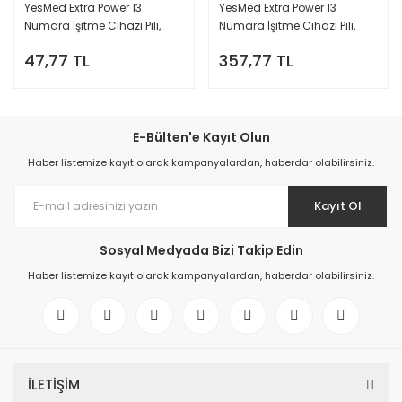
YesMed Extra Power 13
YesMed Extra Power 13
Numara İşitme Cihazı Pili,
Numara İşitme Cihazı Pili,
Kulaklık Pili, Duyma Pili, Kulak
Kulaklık Pili, Duyma Pili, Kulak
47,77 TL
357,77 TL
Pili, Kulak Cihazı Pili (1 Paket =
Pili, Kulak Cihazı Pili (10 Paket x
6 Adet Pil)
6 Adet = 60 Adet Pil)
E-Bülten'e Kayıt Olun
Haber listemize kayıt olarak kampanyalardan, haberdar olabilirsiniz.
Kayıt Ol
Sosyal Medyada Bizi Takip Edin
Haber listemize kayıt olarak kampanyalardan, haberdar olabilirsiniz.
İLETİŞİM