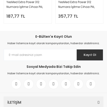
YesMed Extra Power 312
YesMed Extra Power 312
Numara İşitme Cihazı Pili,
Numara İşitme Cihazı Pili,
Kulaklık Pili, Duyma Pili, Kulak
Kulaklık Pili, Duyma Pili, Kulak
187,77 TL
357,77 TL
Pili, Kulak Cihazı Pili (5 Paket x
Pili, Kulak Cihazı Pili (10 Paket x
6 Adet = 30 Adet Pil)
6 Adet = 60 Adet Pil)
E-Bülten'e Kayıt Olun
Haber listemize kayıt olarak kampanyalardan, haberdar olabilirsiniz.
Kayıt Ol
Sosyal Medyada Bizi Takip Edin
Haber listemize kayıt olarak kampanyalardan, haberdar olabilirsiniz.
İLETİŞİM