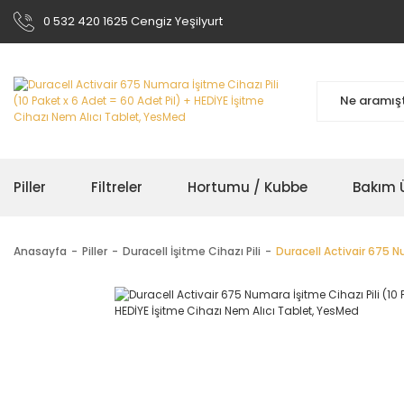
0 532 420 1625 Cengiz Yeşilyurt
Piller
Filtreler
Hortumu / Kubbe
Bakım Ü
Anasayfa
Piller
Duracell İşitme Cihazı Pili
Duracell Activair 675 N