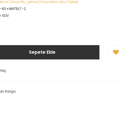
itme Cihazı Pili
,
İşitme Cihazı Nem Alıcı Tablet
-60+NMTBLT-2
 + KDV
Sepete Ekle
ylaş
Gün Kargo