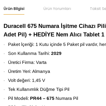
Ürün Bilgisi
Ürün Yorumları
Taksit S
Duracell 675 Numara İşitme Cihazı Pili,
Adet Pil) + HEDİYE Nem Alıcı Tablet 1
Paket İçeriği: 1 Kutu içinde 5 Paket pil vardır, he
·
Son Kullanma Tarihi:
2029
·
Üretici Firma: Varta
·
Üretim Yeri: Almanya
·
Volt değeri: 1,45 V
·
Tek Kullanımlık Düğme Tipi Pil
·
Pil Modeli:
PR44 – 675
Numara Pil
·