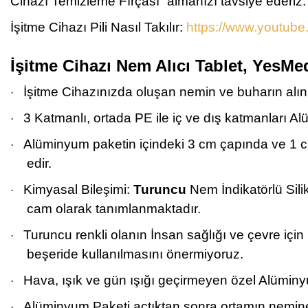
Cihazı Temizleme Fırçası” almanızı tavsiye ederiz.
İşitme Cihazı Pili Nasıl Takılır:
https://www.youtu
İşitme Cihazı Nem Alıcı Tablet, YesMe
İşitme Cihazınızda oluşan nemin ve buharın alın
·
3 Katmanlı, ortada PE ile iç ve dış katmanları Al
·
Alüminyum paketin içindeki 3 cm çapında ve 1 cm
·
edir.
Kimyasal Bileşimi:
Turuncu
Nem İndikatörlü Silik
·
cam olarak tanımlanmaktadır.
Turuncu renkli olanın İnsan sağlığı ve çevre için
·
beşeride kullanılmasını önermiyoruz.
Hava, ışık ve gün ışığı geçirmeyen özel Alüminyu
·
Alüminyum Paketi açtıktan sonra ortamın nemine 
·