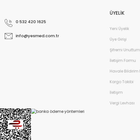
ÜYELİK
0 532 420 1625
Yeni Üyelik
info@yesmed.com.tr
Üye Girişi
Şifremi Unuttum
İletişim Formu
Havale Bildirim
Kargo Takibi
İletişim
Vergi Levhası