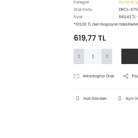
Kategori
Duracell İş
Stok Kodu
DRCL-675
Fiyat
563,43 TL
*103,30 TL den başlayan taksitlerle!
619,77 TL
Arkadaşına Öner
Pa
Hızlı Gönderi
Aynı 