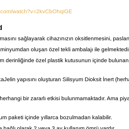
be.com/watch?v=2kvCbOhqiGE
d
masını sağlayarak cihazınızın oksitlenmesini, pasla
üminyumdan oluşan özel tekli ambalajı ile gelmektedir
 derinliğinde özel plastik kutusunun içinde bulunan 
aJelin yapısını oluşturan Silisyum Dioksit İnert (her
 herhangi bir zararlı etkisi bulunmamaktadır. Ama piy
m paketi içinde yıllarca bozulmadan kalabilir.
bağlı olarak 2 veya 3 ay kullanım ömrü vardır.