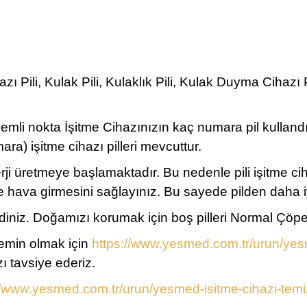
 Pili, Kulak Pili, Kulaklık Pili, Kulak Duyma Cihazı 
önemli nokta İşitme Cihazınızın kaç numara pil kullan
) işitme cihazı pilleri mevcuttur.
erji üretmeye başlamaktadır. Bu nedenle pili işitme c
ine hava girmesini sağlayınız. Bu sayede pilden daha i
z. Doğamızı korumak için boş pilleri Normal Çöpe atm
 emin olmak için
https://www.yesmed.com.tr/urun/yesm
ı tavsiye ederiz.
//www.yesmed.com.tr/urun/yesmed-isitme-cihazi-temiz