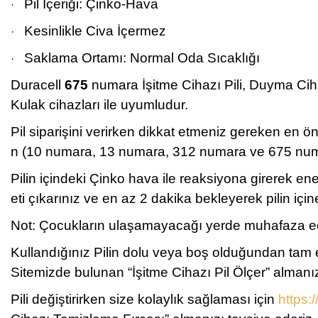
Pil İçeriği: Çinko-Hava
·
Kesinlikle Civa İçermez
·
Saklama Ortamı: Normal Oda Sıcaklığı
·
Duracell
675
numara İşitme Cihazı Pili, Duyma Cihazı
Kulak cihazları ile uyumludur.
Pil siparişini verirken dikkat etmeniz gereken en 
n (10 numara, 13 numara, 312 numara ve 675 numara
Pilin içindeki Çinko hava ile reaksiyona girerek en
eti çıkarınız ve en az 2 dakika bekleyerek pilin iç
Not: Çocukların ulaşamayacağı yerde muhafaza edini
Kullandığınız Pilin dolu veya boş olduğundan tam
Sitemizde bulunan “İşitme Cihazı Pil Ölçer” almanız
Pili değiştirirken size kolaylık sağlaması için
https: