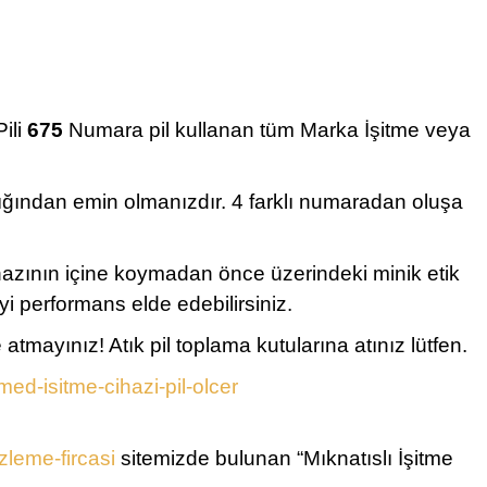
Pili
675
Numara pil kullanan tüm Marka İşitme veya
dığından emin olmanızdır. 4 farklı numaradan oluşa
ihazının içine koymadan önce üzerindeki minik etik
yi performans elde edebilirsiniz.
ayınız! Atık pil toplama kutularına atınız lütfen.
ed-isitme-cihazi-pil-olcer
leme-fircasi
sitemizde bulunan “Mıknatıslı İşitme