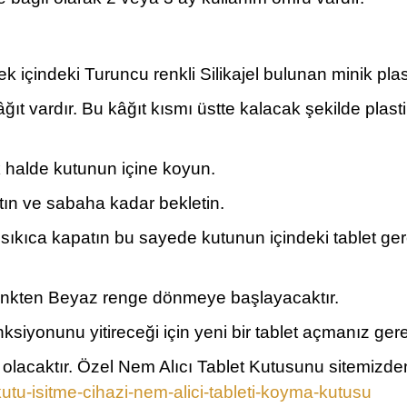
 içindeki Turuncu renkli Silikajel bulunan minik plas
ıt vardır. Bu kâğıt kısmı üstte kalacak şekilde plas
çık halde kutunun içine koyun.
tın ve sabaha kadar bekletin.
 sıkıca kapatın bu sayede kutunun içindeki tablet g
renkten Beyaz renge dönmeye başlayacaktır.
iyonunu yitireceği için yeni bir tablet açmanız ger
 olacaktır. Özel Nem Alıcı Tablet Kutusunu sitemizden
kutu-isitme-cihazi-nem-alici-tableti-koyma-kutusu