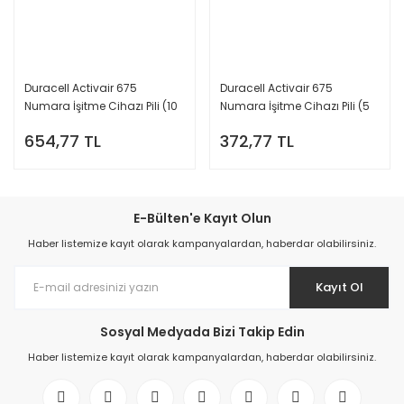
Duracell Activair 675
Duracell Activair 675
Numara İşitme Cihazı Pili (10
Numara İşitme Cihazı Pili (5
Paket x 6 Adet = 60 Adet Pil) +
Paket x 6 Adet = 30 Adet Pil) +
654,77 TL
372,77 TL
HEDİYE İşitme Cihazı Pil Ölçer,
HEDİYE İşitme Cihazı Pil Ölçer,
YesMed
YesMed
E-Bülten'e Kayıt Olun
Haber listemize kayıt olarak kampanyalardan, haberdar olabilirsiniz.
Kayıt Ol
Sosyal Medyada Bizi Takip Edin
Haber listemize kayıt olarak kampanyalardan, haberdar olabilirsiniz.