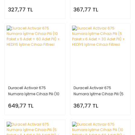
Paket x 6 Adet = 30 Adet Pil) +
Paket x 6 Adet = 30 Adet Pil) +
327,77 TL
367,77 TL
HEDİYE İşitme Cihazı Nem
HEDİYE İşitme Cihazı Çubuk
Alıcı Tablet, YesMed(Kopya)
Filtre
Duracell Activair 675
Duracell Activair 675
Numara İşitme Cihazı Pili (10
Numara İşitme Cihazı Pili (5
Paket x 6 Adet = 60 Adet Pil) +
Paket x 6 Adet = 30 Adet Pil) +
649,77 TL
367,77 TL
HEDİYE İşitme Cihazı Filtresi
HEDİYE İşitme Cihazı Filtresi