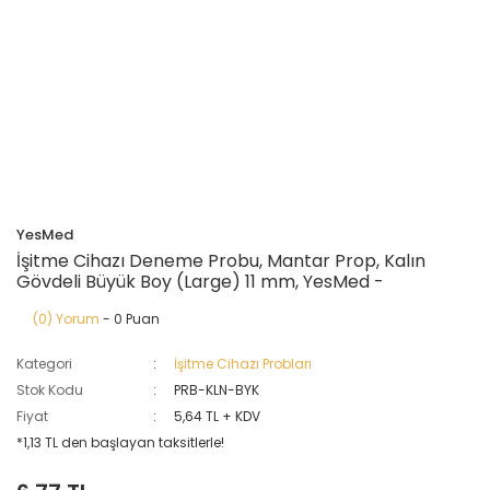
YesMed
İşitme Cihazı Deneme Probu, Mantar Prop, Kalın
Gövdeli Büyük Boy (Large) 11 mm, YesMed -
(0) Yorum
- 0 Puan
Kategori
İşitme Cihazı Probları
Stok Kodu
PRB-KLN-BYK
Fiyat
5,64 TL + KDV
*1,13 TL den başlayan taksitlerle!