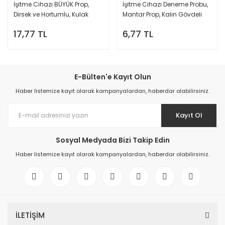
İşitme Cihazı BÜYÜK Prop,
İşitme Cihazı Deneme Probu,
Dirsek ve Hortumlu, Kulak
Mantar Prop, Kalın Gövdeli
Cihazı Probu, Kulak Arkası
Büyük Boy (Large) 11 mm,
17,77 TL
6,77 TL
İşitme Cihazı için Mantar
YesMed -
Prop, Dirsek ve Hortum takılı
Büyük boy set, YesMed -
E-Bülten'e Kayıt Olun
Haber listemize kayıt olarak kampanyalardan, haberdar olabilirsiniz.
Kayıt Ol
Sosyal Medyada Bizi Takip Edin
Haber listemize kayıt olarak kampanyalardan, haberdar olabilirsiniz.
İLETİŞİM