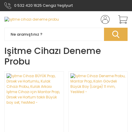
0 532 420 1625 Cengiz Yeşilyurt
Işitme Cihazı Deneme
Probu