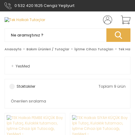
0 532 420 1625 Cengiz Yeşilyurt
Anasayfa
Bakım Ürünleri / Tutaçlar
İşitme Cihazı Tutaçları
Tek Halka
YesMed
Stoktakiler
Toplam 9 ürün