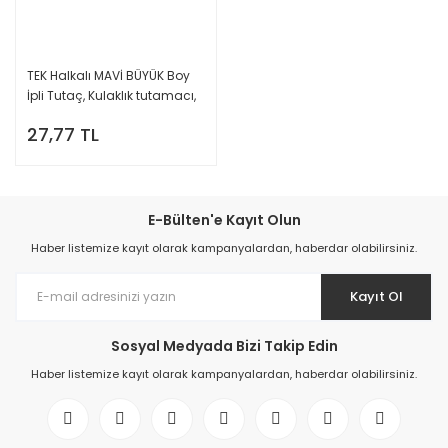
TEK Halkalı MAVİ BÜYÜK Boy
İpli Tutaç, Kulaklık tutamacı,
İşitme Cihazı İpli Tutacağı,
27,77 TL
YesMed -
E-Bülten'e Kayıt Olun
Haber listemize kayıt olarak kampanyalardan, haberdar olabilirsiniz.
Kayıt Ol
Sosyal Medyada Bizi Takip Edin
Haber listemize kayıt olarak kampanyalardan, haberdar olabilirsiniz.