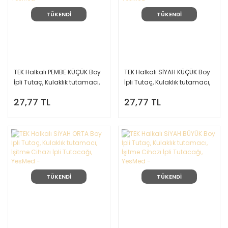
TÜKENDİ
TÜKENDİ
TEK Halkalı PEMBE KÜÇÜK Boy
TEK Halkalı SİYAH KÜÇÜK Boy
İpli Tutaç, Kulaklık tutamacı,
İpli Tutaç, Kulaklık tutamacı,
İşitme Cihazı İpli Tutacağı,
İşitme Cihazı İpli Tutacağı,
27,77 TL
27,77 TL
YesMed -
YesMed -
TÜKENDİ
TÜKENDİ