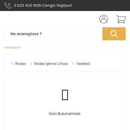
0 532 420 1625 Cengiz Yeşilyurt
Anasayfa
Widex
Widex İşitme Cihazı
YesMed
Ürün Bulunamadı.