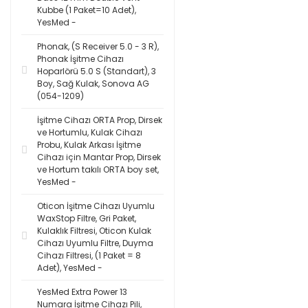
Kubbe (1 Paket=10 Adet),
YesMed -
Phonak, (S Receiver 5.0 - 3 R),
Phonak İşitme Cihazı
Hoparlörü 5.0 S (Standart), 3
Boy, Sağ Kulak, Sonova AG
(054-1209)
İşitme Cihazı ORTA Prop, Dirsek
ve Hortumlu, Kulak Cihazı
Probu, Kulak Arkası İşitme
Cihazı için Mantar Prop, Dirsek
ve Hortum takılı ORTA boy set,
YesMed -
Oticon İşitme Cihazı Uyumlu
WaxStop Filtre, Gri Paket,
Kulaklık Filtresi, Oticon Kulak
Cihazı Uyumlu Filtre, Duyma
Cihazı Filtresi, (1 Paket = 8
Adet), YesMed -
YesMed Extra Power 13
Numara İşitme Cihazı Pili,