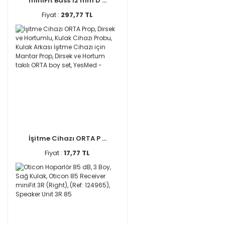
miniFit Bass 12 mm D ...
Fiyat :
297,77 TL
İşitme Cihazı ORTA P ...
Fiyat :
17,77 TL