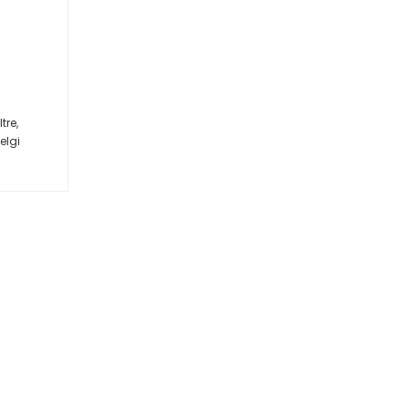
tre,
elgi
lu (1