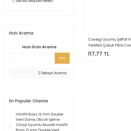
Servis Malzemeleri
Hızlı Arama
Coselgi Uyumlu Şeffaf Fil
YesMed Çubuk Filtre Cos
Hızlı Ürün Arama
Kulak İşitme Cihazı Uyum
117,77 TL
Paket=8 Adet)
Ara
Detaylı Arama
En Populer Olanlar
miniFit Bass 12 mm Double
Vent Dome, Oticon İşitme
Cihazı Uyumlu Muadil miniFit
Bass 12 mm Double Vent