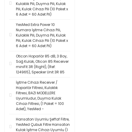
Kulaklık Pili, Duyma Pili, Kulak
Pili, Kulak Cihazı Pili (10 Paket x
6 Adet = 60 Adet Pil)
YesMed Extra Power 10
Numara İşitme Cihazı Pili,
Kulaklık Pili, Duyma Pili, Kulak
Pili, Kulak Cihazı Pili (10 Paket x
6 Adet = 60 Adet Pil)
Oticon Hoparlör 85 dB, 3 Boy,
Sağ Kulak, Oticon 85 Receiver
miniFit 3R (Right), (Ref:
124965), Speaker Unit 3R 85
İşitme Cihazı Receiver /
Hoparlör Filtresi, Kulaklık
Filtresi, BAZI MODELLERE
Uyumludur, Duyma Kulak
Cihazı Filtresi, (1 Paket = 100
Adet), YesMed -
Hansaton Uyumlu Şeffaf Filtre,
YesMed Çubuk Filtre Hansaton
Kulak İşitme Cihazı Uyumlu (1